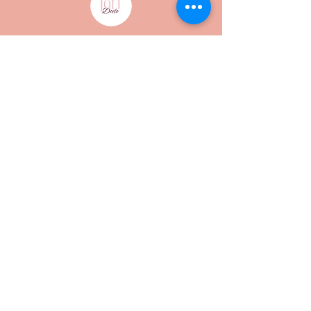
Me contacter
pauline@jolidodo.com
07.52.03.81.67
S'abonner à la newsletter
Vous y retrouverez plein de conseils,
outils, actualités...Tout pour faire de jolis
dodos !
Prénom